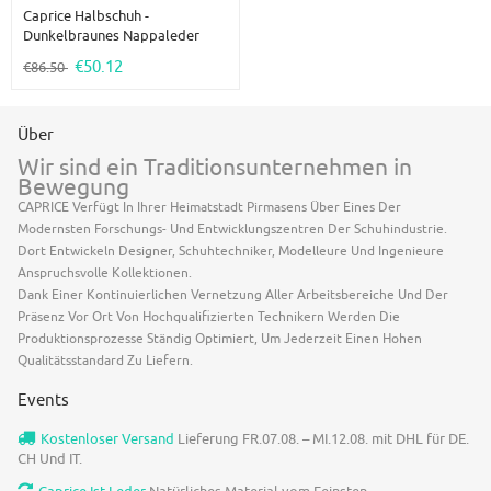
Caprice Halbschuh -
Dunkelbraunes Nappaleder
€50.12
€86.50
Über
Wir sind ein Traditionsunternehmen in
Bewegung
CAPRICE Verfügt In Ihrer Heimatstadt Pirmasens Über Eines Der
Modernsten Forschungs- Und Entwicklungszentren Der Schuhindustrie.
Dort Entwickeln Designer, Schuhtechniker, Modelleure Und Ingenieure
Anspruchsvolle Kollektionen.
Dank Einer Kontinuierlichen Vernetzung Aller Arbeitsbereiche Und Der
Präsenz Vor Ort Von Hochqualifizierten Technikern Werden Die
Produktionsprozesse Ständig Optimiert, Um Jederzeit Einen Hohen
Qualitätsstandard Zu Liefern.
Events
Kostenloser Versand
Lieferung FR.07.08. – MI.12.08. mit DHL für DE.
CH Und IT.
Caprice Ist Leder
Natürliches Material vom Feinsten