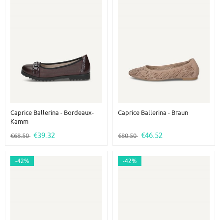
Caprice Ballerina - Bordeaux-
Caprice Ballerina - Braun
Kamm
€39.32
€46.52
€68.50
€80.50
-42%
-42%