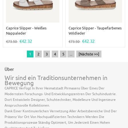
Caprice Slipper - Weißes
Caprice Slipper - Taupefarbenes
Nappaleder
Wildleder
€42.32
€42.32
€73.50
€73.50
1
2
3
4
5
...
[Nächste >>]
Über
Wir sind ein Traditionsunternehmen in
Bewegung
CAPRICE Verfügt In Ihrer Heimatstadt Pirmasens Über Eines Der
Modernsten Forschungs- Und Entwicklungszentren Der Schuhindustrie.
Dort Entwickeln Designer, Schuhtechniker, Modelleure Und Ingenieure
Anspruchsvolle Kollektionen.
Dank Einer Kontinuierlichen Vernetzung Aller Arbeitsbereiche Und Der
Präsenz Vor Ort Von Hochqualifizierten Technikern Werden Die
Produktionsprozesse Ständig Optimiert, Um Jederzeit Einen Hohen