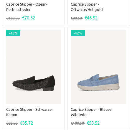
Caprice Slipper - Ozean-
Caprice Slipper -
Perlmuttleder
Offwhite/Hellgold
€70.52
€46.52
€120.50
€80.50
-43%
-42%
Caprice Slipper - Schwarzer
Caprice Slipper - Blaues
Kamm
Wildleder
€35.72
€58.52
€62.50
€100.50