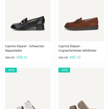
Caprice Slipper - Schwarzes
Caprice Slipper -
Nappaleder
Cognacfarbenes Wildleder
€50.12
€47.72
€86.50
€82.50
-42%
-42%