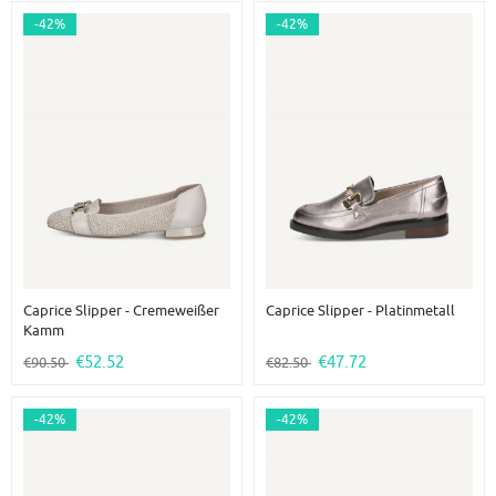
-42%
-42%
Caprice Slipper - Cremeweißer
Caprice Slipper - Platinmetall
Kamm
€52.52
€47.72
€90.50
€82.50
-42%
-42%