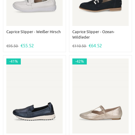
Caprice Slipper - Weißer Hirsch
Caprice Slipper - Ozean-
Wildleder
€55.52
€64.52
€95.50
€110.50
-41%
-42%