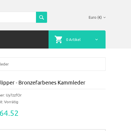
Euro (€)
0 Artikel
leder
Slipper - Bronzefarbenes Kammleder
er:
Uy7zzfOr
t:
Vorrätig
64.52