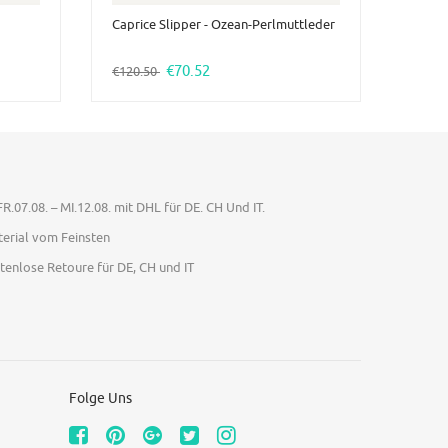
Caprice Slipper - Ozean-Perlmuttleder
€70.52
€120.50
R.07.08. – MI.12.08. mit DHL für DE. CH Und IT.
terial vom Feinsten
enlose Retoure für DE, CH und IT
Folge Uns