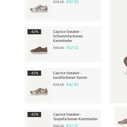
€42.92
€74.50
Caprice Sneaker -
-42%
Schlammfarbenes
Kammleder
€52.52
€90.50
Caprice Sneaker -
-42%
Sandfarbener Kamm
€42.92
€74.50
Caprice Sneaker -
-42%
Taupefarbenes Kammleder
€52.52
€90.50