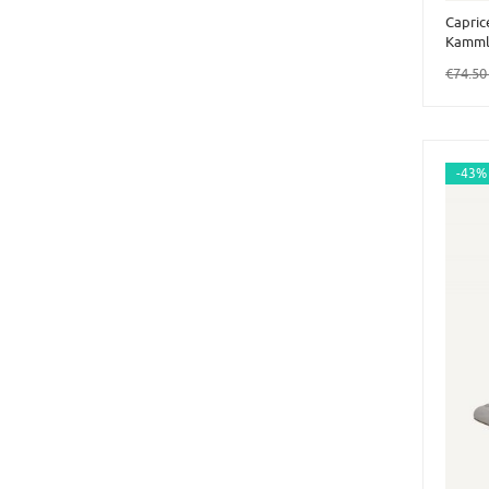
Capric
Kamml
€74.5
-43%