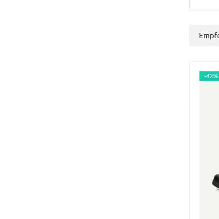
Empfo
-42%