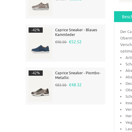
Besc
Caprice Sneaker - Blaues
-42%
Der Ca
Kammleder
Oberma
€52.52
€90.50
Versch
optima
Art
Sch
Abs
Caprice Sneaker - Piombo-
-42%
Abs
Metallic
Dec
€48.32
€83.50
Obe
Sch
Inn
Ver
Her
Veg
Lau