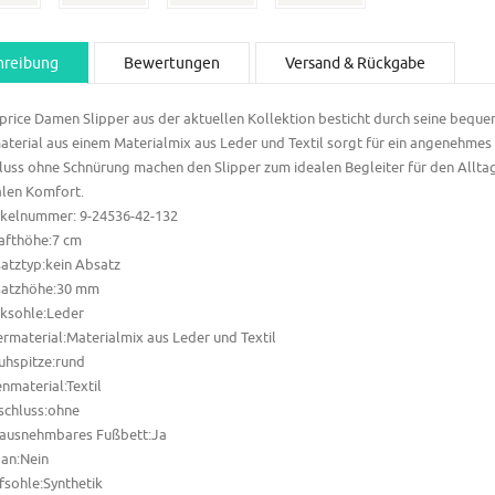
hreibung
Bewertungen
Versand & Rückgabe
price Damen Slipper aus der aktuellen Kollektion besticht durch seine bequ
terial aus einem Materialmix aus Leder und Textil sorgt für ein angenehmes 
luss ohne Schnürung machen den Slipper zum idealen Begleiter für den Allta
len Komfort.
ikelnummer: 9-24536-42-
132
afthöhe:7
cm
atztyp:kein Absatz
atzhöhe:30
mm
ksohle:Leder
rmaterial:Materialmix aus Leder und Textil
uhspitze:rund
enmaterial:Textil
schluss:ohne
ausnehmbares Fußbett:Ja
an:Nein
fsohle:Synthetik