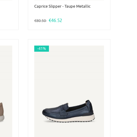
Caprice Slipper - Taupe Metallic
€46.52
€80.50
-41%