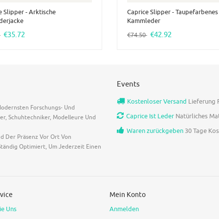
 Slipper - Arktische
Caprice Slipper - Taupefarbenes
derjacke
Kammleder
€35.72
€42.92
0
€74.50
Events
Kostenloser Versand
Lieferung F
 Modernsten Forschungs- Und
Caprice Ist Leder
Natürliches Ma
er, Schuhtechniker, Modelleure Und
Waren zurückgeben
30 Tage Kost
nd Der Präsenz Vor Ort Von
tändig Optimiert, Um Jederzeit Einen
vice
Mein Konto
ie Uns
Anmelden