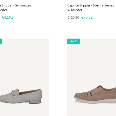
e Slipper - Schwarzes
Caprice Slipper - Steinfarbenes
eder
Wildleder
€42.92
€70.52
0
€120.50
-42%