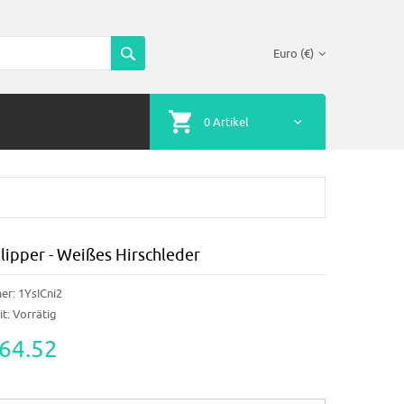
Euro (€)
0 Artikel
lipper - Weißes Hirschleder
er:
1YsICni2
t:
Vorrätig
64.52