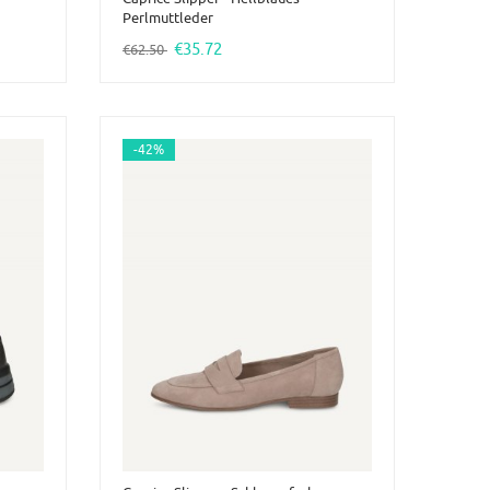
Perlmuttleder
€35.72
€62.50
-42%