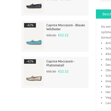
Besc
Caprice Moccassin - Blaues
-42%
Du wir
Wildleder
optima
€52.52
€90.50
Airmot
Art
Sch
Abs
Abs
Caprice Moccassin -
-42%
Dec
Platinmetall
Obe
€52.52
€90.50
Sch
Inn
Ver
Her
Veg
Lau