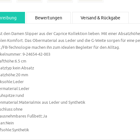
hreibung
Bewertungen
Versand & Rückgabe
st den Damen Slipper aus der Caprice Kollektion lieben. Mit einer Absatzhöhe
len Komfort. Das Obermaterial aus Leder und die G-Weite sorgen für eine p
./FB-Technologie machen ihn zum idealen Begleiter für den Alltag.
ikelnummer: 9-24654-42-
003
afthöhe:6.5
cm
atztyp:kein Absatz
atzhöhe:20
mm
ksohle:Leder
rmaterial:Leder
uhspitze:rund
enmaterial:Materialmix aus Leder und Synthetik
schluss:ohne
ausnehmbares Fußbett:Ja
an:Nein
fsohle:Synthetik