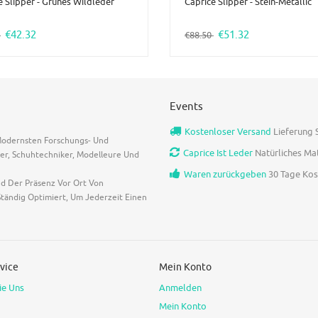
e Slipper - Grünes Wildleder
Caprice Slipper - Stein-Metallic
€42.32
€51.32
0
€88.50
Events
Kostenloser Versand
Lieferung S
 Modernsten Forschungs- Und
Caprice Ist Leder
Natürliches Ma
er, Schuhtechniker, Modelleure Und
Waren zurückgeben
30 Tage Kost
nd Der Präsenz Vor Ort Von
tändig Optimiert, Um Jederzeit Einen
vice
Mein Konto
ie Uns
Anmelden
Mein Konto