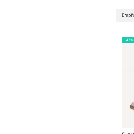
Empfo
-43%
Capric