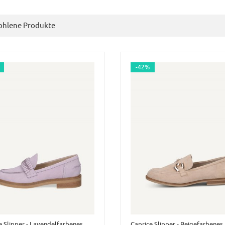
hlene Produkte
-42%
e Slipper - Lavendelfarbenes
Caprice Slipper - Beigefarbenes