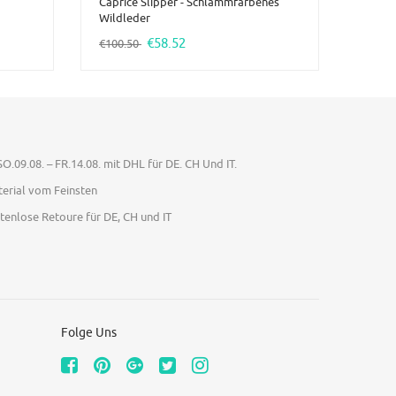
Caprice Slipper - Schlammfarbenes
Wildleder
€58.52
€100.50
O.09.08. – FR.14.08. mit DHL für DE. CH Und IT.
terial vom Feinsten
enlose Retoure für DE, CH und IT
Folge Uns