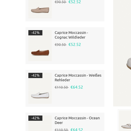
€52.52
€90.50
Caprice Moccassin -
-42%
Cognac Wildleder
€52.52
€90.50
Caprice Moccassin - Weißes
-42%
Rehleder
€64.52
€110.50
Caprice Moccassin - Ocean
-42%
Deer
€64.52
€110.50