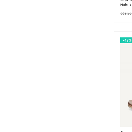
Nubuk
€68.5
-42%