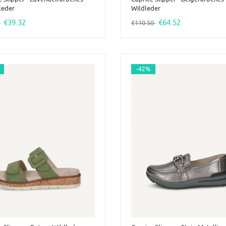
leder
Wildleder
€39.32
€64.52
0
€110.50
-42%