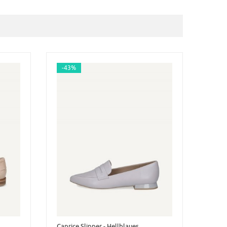
-43%
Caprice Slipper - Hellblaues